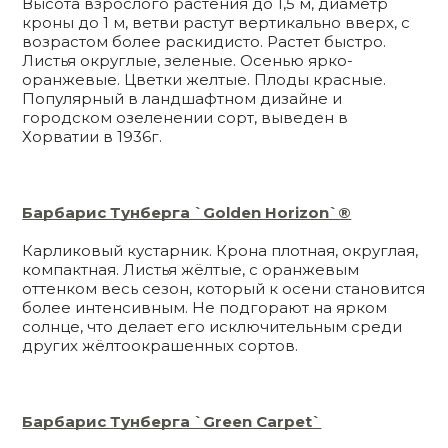
Высота взрослого растения до 1,5 м, диаметр
кроны до 1 м, ветви растут вертикально вверх, с
возрастом более раскидисто. Растет быстро.
Листья округлые, зеленые. Осенью ярко-
оранжевые. Цветки желтые. Плоды красные.
Популярный в ландшафтном дизайне и
городском озеленении сорт, выведен в
Хорватии в 1936г.
Барбарис Тунберга `Golden Horizon`®
Карликовый кустарник. Крона плотная, округлая,
компактная. Листья жёлтые, с оранжевым
оттенком весь сезон, который к осени становится
более интенсивным. Не подгорают на ярком
солнце, что делает его исключительным среди
других жёлтоокрашенных сортов.
Барбарис Тунберга `Green Carpet`