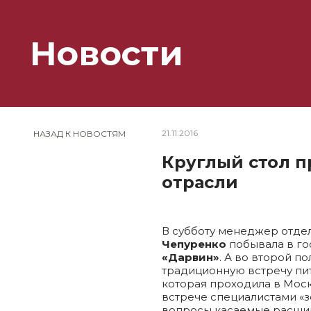
Новости
21.11.2016
НАЗАД К НОВОСТЯМ
Круглый стол п
отрасли
В субботу менеджер отде
Чепуренко
побывала в го
«Дарвин»
. А во второй п
традиционную встречу пи
которая проходила в Мос
встрече специалистами «
вопросы касаемые расшир