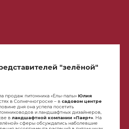
редставителей "зелёной"
ла продаж питомника «Ёлы-палы»
Юлия
стях в Солнечногроске – в
садовом центре
оловине дня она успела посетить
томниководов и ландшафтных дизайнеров,
кве в
ландшафтной компании «Паер+»
. На
зелёной» сферы обсуждались наболевшие
ения ассортимента растений в питомниках,