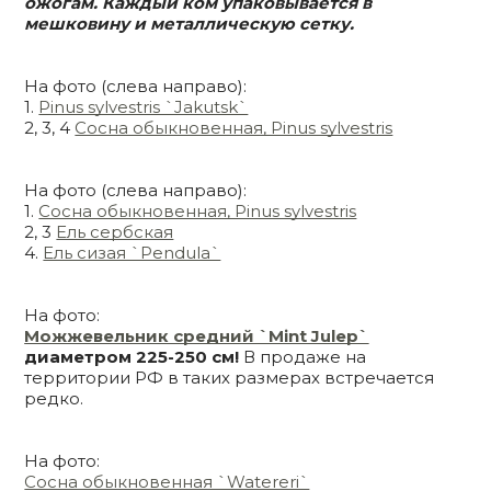
ожогам. Каждый ком упаковывается в
мешковину и металлическую сетку.
На фото (слева направо):
1.
Pinus sylvestris `Jakutsk`
2, 3, 4
Сосна обыкновенная, Pinus sylvestris
На фото (слева направо):
1.
Сосна обыкновенная, Pinus sylvestris
2, 3
Ель сербская
4.
Ель сизая `Pendula`
На фото:
Можжевельник средний `Mint Julep`
диаметром 225-250 см!
В продаже на
территории РФ в таких размерах встречается
редко.
На фото:
Сосна обыкновенная `Watereri`