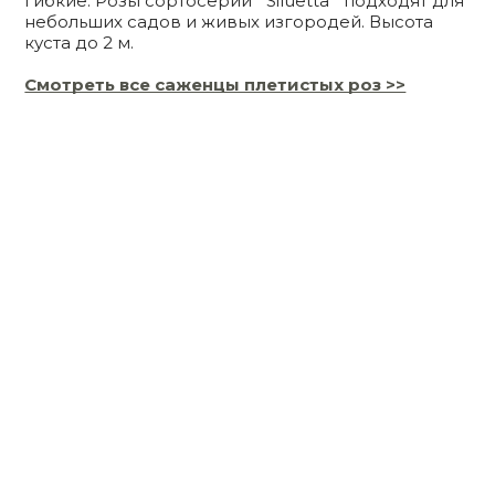
гибкие. Розы сортосерии `Siluetta` подходят для
небольших садов и живых изгородей. Высота
куста до 2 м.
Смотреть все саженцы плетистых роз >>