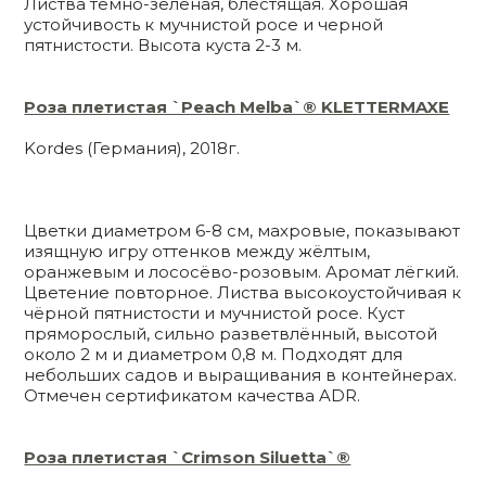
Листва темно-зеленая, блестящая. Хорошая
устойчивость к мучнистой росе и черной
пятнистости. Высота куста 2-3 м.
Роза плетистая `Peach Melba`® KLETTERMAXE
Kordes (Германия), 2018г.
Цветки диаметром 6-8 см, махровые, показывают
изящную игру оттенков между жёлтым,
оранжевым и лососёво-розовым. Аромат лёгкий.
Цветение повторное. Листва высокоустойчивая к
чёрной пятнистости и мучнистой росе. Куст
пряморослый, сильно разветвлённый, высотой
около 2 м и диаметром 0,8 м. Подходят для
небольших садов и выращивания в контейнерах.
Отмечен сертификатом качества ADR.
Роза плетистая `Crimson Siluetta`®