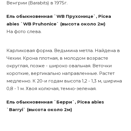
Венгрии (Barabits) в 1975г.
Ель обыкновенная `WB Прухонице`, Picea
abies `WB Pruhonice` (высота около 2м)
На фото слева.
Карликовая форма. Ведьмина метла. Найдена в
Чехии. Крона плотная, в молодом возрасте
округлая, позже - широко овальная. Веточки
короткие, вертикально направленные. Растет
медленно. К 20-и годам высота 1,2 - 1,3 м, ширина
0,8 - 1 м. Хвоя колючая, темно-зеленая.
Ель обыкновенная `Берри`, Picea abies
`Barryi` (высота около 2м)