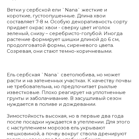
Ветки у сербской ели `Nana` жесткие и
короткие, густоопушенные. Длина хвои
составляет 7-8 м. Особую декоративность сорту
придает окрас хвои - сверху цвет иголок
зеленый, снизу – серебристо-голубой. Иногда
растение формирует шишки длиной до 6 см,
продолговатой формы, сиреневого цвета.
Созревая, они стают темно-коричневыми.
Ель сербская `Nana` светолюбива, но может
расти и на затененных участках. К качеству почвы
не требовательна, но предпочитает рыхлые
известковые. Плохо реагирует на уплотненные
грунты и заболачивание. В засушливый сезон
нуждается в поливе и дождевании.
Зимостойкость высокая, но в первые два года
после посадки нуждается в утеплении. Для этого
с наступлением морозов ель укрывают
мешковиной, а почву вокруг ствола дренируют