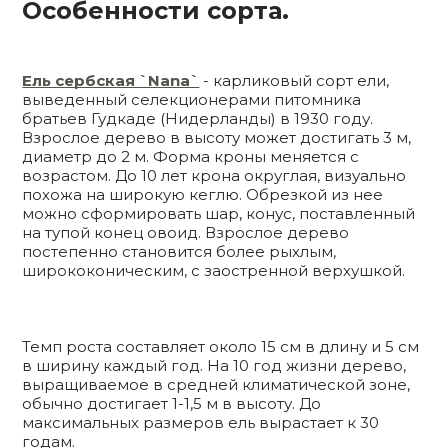
Особенности сорта.
Ель сербская `Nana`
- карликовый сорт ели,
выведенный селекционерами питомника
братьев Гудкаде (Нидерланды) в 1930 году.
Взрослое дерево в высоту может достигать 3 м,
диаметр до 2 м. Форма кроны меняется с
возрастом. До 10 лет крона округлая, визуально
похожа на широкую кеглю. Обрезкой из нее
можно сформировать шар, конус, поставленный
на тупой конец овоид. Взрослое дерево
постепенно становится более рыхлым,
ширококоническим, с заостренной верхушкой.
Темп роста составляет около 15 см в длину и 5 см
в ширину каждый год. На 10 год жизни дерево,
выращиваемое в средней климатической зоне,
обычно достигает 1-1,5 м в высоту. До
максимальных размеров ель вырастает к 30
годам.