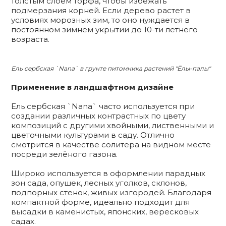
толстым слоем торфа, чтобы избежать
подмерзания корней. Если дерево растет в
условиях морозных зим, то оно нуждается в
постоянном зимнем укрытии до 10-ти летнего
возраста.
Ель сербская `Nana` в грунте питомника растений "Ёлы-палы"
Применение в ландшафтном дизайне
Ель сербская `Nana` часто используется при
создании различных контрастных по цвету
композиций с другими хвойными, лиственными и
цветочными культурами в саду. Отлично
смотрится в качестве солитера на видном месте
посреди зелёного газона.
Широко используется в оформлении парадных
зон сада, опушек, лесных уголков, склонов,
подпорных стенок, живых изгородей. Благодаря
компактной форме, идеально подходит для
высадки в каменистых, японских, вересковых
садах.