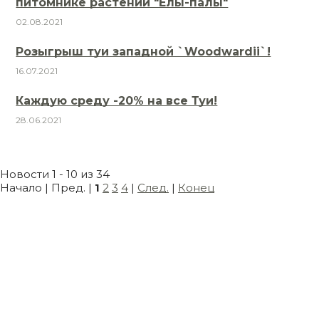
питомнике растений "Ёлы-палы"
02.08.2021
Розыгрыш туи западной `Woodwardii`!
16.07.2021
Каждую среду -20% на все Туи!
28.06.2021
Новости 1 - 10 из 34
Начало | Пред. |
1
2
3
4
|
След.
|
Конец